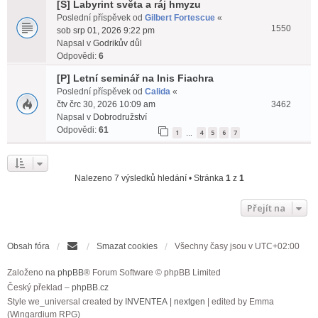
[S] Labyrint světa a ráj hmyzu
Poslední příspěvek od
Gilbert Fortescue
«
1550
sob srp 01, 2026 9:22 pm
Napsal v
Godrikův důl
Odpovědi:
6
[P] Letní seminář na Inis Fiachra
Poslední příspěvek od
Calida
«
čtv črc 30, 2026 10:09 am
3462
Napsal v
Dobrodružství
Odpovědi:
61
1
4
5
6
7
…
Nalezeno 7 výsledků hledání • Stránka
1
z
1
Přejít na
Obsah fóra
Smazat cookies
Všechny časy jsou v
UTC+02:00
Založeno na
phpBB
® Forum Software © phpBB Limited
Český překlad –
phpBB.cz
Style we_universal created by
INVENTEA
|
nextgen
| edited by Emma
(Wingardium RPG)