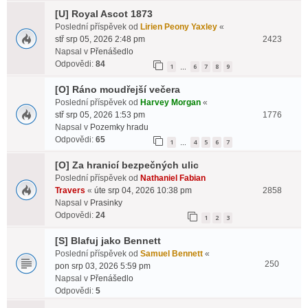
[U] Royal Ascot 1873
Poslední příspěvek od
Lirien Peony Yaxley
«
stř srp 05, 2026 2:48 pm
2423
Napsal v
Přenášedlo
Odpovědi:
84
1
6
7
8
9
…
[O] Ráno moudřejší večera
Poslední příspěvek od
Harvey Morgan
«
stř srp 05, 2026 1:53 pm
1776
Napsal v
Pozemky hradu
Odpovědi:
65
1
4
5
6
7
…
[O] Za hranicí bezpečných ulic
Poslední příspěvek od
Nathaniel Fabian
Travers
«
úte srp 04, 2026 10:38 pm
2858
Napsal v
Prasinky
Odpovědi:
24
1
2
3
[S] Blafuj jako Bennett
Poslední příspěvek od
Samuel Bennett
«
250
pon srp 03, 2026 5:59 pm
Napsal v
Přenášedlo
Odpovědi:
5