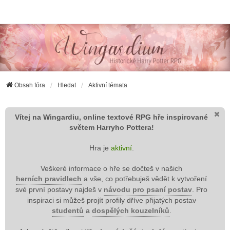
Wingardium RPG
Obsah fóra
Hledat
Aktivní témata
Vítej na Wingardiu, online textové RPG hře inspirované
světem Harryho Pottera!
Hra je
aktivní
.
Veškeré informace o hře se dočteš v našich
herních pravidlech
a vše, co potřebuješ vědět k vytvoření
své první postavy najdeš v
návodu pro psaní postav
. Pro
inspiraci si můžeš projít profily dříve přijatých postav
studentů
a
dospělých kouzelníků
.