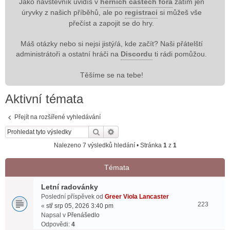
Jako návštěvník uvidíš v
herních částech fóra
zatím jen
úryvky z našich příběhů, ale po
registraci
si můžeš vše
přečíst a zapojit se do hry.
Máš otázky nebo si nejsi jistý/á, kde začít? Naši přátelští
administrátoři a ostatní hráči na
Discordu
ti rádi pomůžou.
Těšíme se na tebe!
Aktivní témata
Přejít na rozšířené vyhledávání
Hledat
Pokročilé hledání
Nalezeno 7 výsledků hledání • Stránka
1
z
1
Témata
Letní radovánky
Poslední příspěvek od
Greer Viola Lancaster
223
«
stř srp 05, 2026 3:40 pm
Napsal v
Přenášedlo
Odpovědi:
4