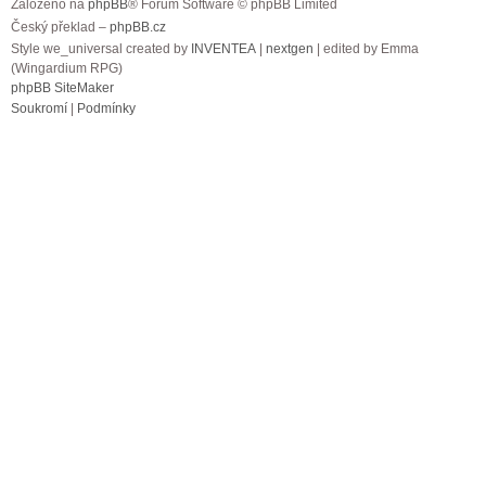
Založeno na
phpBB
® Forum Software © phpBB Limited
Český překlad –
phpBB.cz
Style we_universal created by
INVENTEA
|
nextgen
| edited by Emma
(Wingardium RPG)
phpBB SiteMaker
Soukromí
|
Podmínky