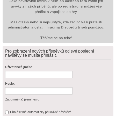
Jako návštěvník uvidíš v
herních částech fóra
zatím jen
úryvky z našich příběhů, ale po
registraci
si můžeš vše
přečíst a zapojit se do hry.
Máš otázky nebo si nejsi jistý/á, kde začít? Naši přátelští
administrátoři a ostatní hráči na
Discordu
ti rádi pomůžou.
Těšíme se na tebe!
Pro zobrazení nových příspěvků od své poslední
návštěvy se musíte přihlásit.
Uživatelské jméno:
Heslo:
Zapomněl(a) jsem heslo
Přihlásit mě automaticky při každé návštěvě