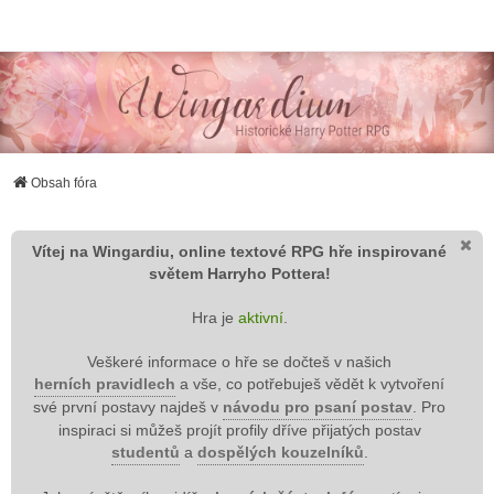
Wingardium RPG
Obsah fóra
Vítej na Wingardiu, online textové RPG hře inspirované
světem Harryho Pottera!
Hra je
aktivní
.
Veškeré informace o hře se dočteš v našich
herních pravidlech
a vše, co potřebuješ vědět k vytvoření
své první postavy najdeš v
návodu pro psaní postav
. Pro
inspiraci si můžeš projít profily dříve přijatých postav
studentů
a
dospělých kouzelníků
.