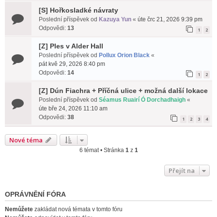
[S] Hořkosladké návraty
Poslední příspěvek od
Kazuya Yun
«
úte črc 21, 2026 9:39 pm
Odpovědi:
13
1
2
[Z] Ples v Alder Hall
Poslední příspěvek od
Pollux Orion Black
«
pát kvě 29, 2026 8:40 pm
Odpovědi:
14
1
2
[Z] Dún Fiachra + Příčná ulice + možná další lokace
Poslední příspěvek od
Séamus Ruairí Ó Dorchadhaigh
«
úte bře 24, 2026 11:10 am
Odpovědi:
38
1
2
3
4
Nové téma
6 témat • Stránka
1
z
1
Přejít na
OPRÁVNĚNÍ FÓRA
Nemůžete
zakládat nová témata v tomto fóru