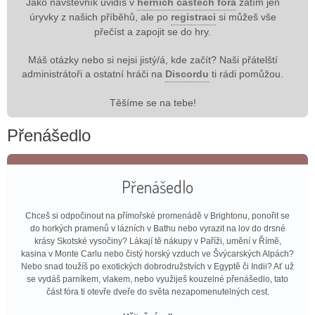
Jako návštěvník uvidíš v
herních částech fóra
zatím jen
úryvky z našich příběhů, ale po
registraci
si můžeš vše
přečíst a zapojit se do hry.
Máš otázky nebo si nejsi jistý/á, kde začít? Naši přátelští
administrátoři a ostatní hráči na
Discordu
ti rádi pomůžou.
Těšíme se na tebe!
Přenášedlo
Přenášedlo
Chceš si odpočinout na přímořské promenádě v Brightonu, ponořit se
do horkých pramenů v lázních v Bathu nebo vyrazit na lov do drsné
krásy Skotské vysočiny? Lákají tě nákupy v Paříži, umění v Římě,
kasina v Monte Carlu nebo čistý horský vzduch ve Švýcarských Alpách?
Nebo snad toužíš po exotických dobrodružstvích v Egyptě či Indii? Ať už
se vydáš parníkem, vlakem, nebo využiješ kouzelné přenášedlo, tato
část fóra ti otevře dveře do světa nezapomenutelných cest.