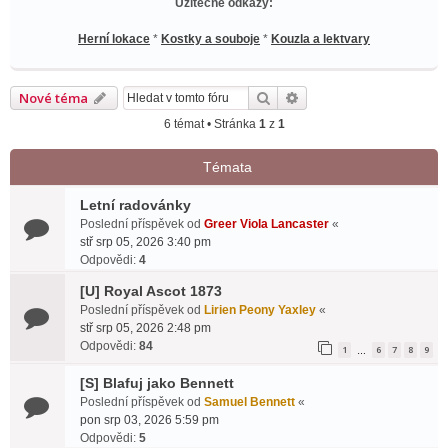
Užitečné odkazy:
Herní lokace
*
Kostky a souboje
*
Kouzla a lektvary
Hledat
Pokročilé hledání
Nové téma
6 témat • Stránka
1
z
1
Témata
Letní radovánky
Poslední příspěvek od
Greer Viola Lancaster
«
stř srp 05, 2026 3:40 pm
Odpovědi:
4
[U] Royal Ascot 1873
Poslední příspěvek od
Lirien Peony Yaxley
«
stř srp 05, 2026 2:48 pm
Odpovědi:
84
1
6
7
8
9
…
[S] Blafuj jako Bennett
Poslední příspěvek od
Samuel Bennett
«
pon srp 03, 2026 5:59 pm
Odpovědi:
5