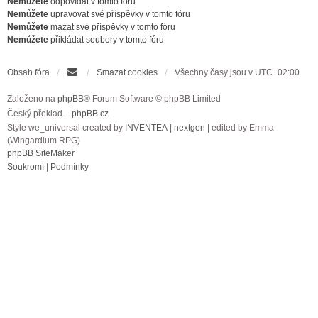
Nemůžete
odpovídat v tomto fóru
Nemůžete
upravovat své příspěvky v tomto fóru
Nemůžete
mazat své příspěvky v tomto fóru
Nemůžete
přikládat soubory v tomto fóru
Obsah fóra
Smazat cookies
Všechny časy jsou v
UTC+02:00
Založeno na
phpBB
® Forum Software © phpBB Limited
Český překlad –
phpBB.cz
Style we_universal created by
INVENTEA
|
nextgen
| edited by Emma
(Wingardium RPG)
phpBB SiteMaker
Soukromí
|
Podmínky