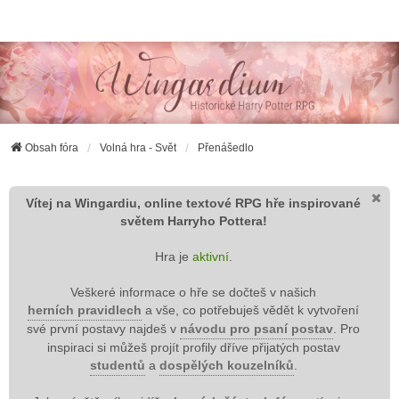
Wingardium RPG
Obsah fóra
Volná hra - Svět
Přenášedlo
Vítej na Wingardiu, online textové RPG hře inspirované
světem Harryho Pottera!
Hra je
aktivní
.
Veškeré informace o hře se dočteš v našich
herních pravidlech
a vše, co potřebuješ vědět k vytvoření
své první postavy najdeš v
návodu pro psaní postav
. Pro
inspiraci si můžeš projít profily dříve přijatých postav
studentů
a
dospělých kouzelníků
.